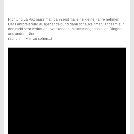
Richtung La Paz muss man dann erst mal eine kleine Fähre nehmen.
Der Fahrpreis wird ausgehandelt und dann schaukelt man langsam auf
den nicht sehr vertrauenerweckenden, zusammengebastelten Dingern
ans andere Ufer.
(Schön im Film zu sehen...)