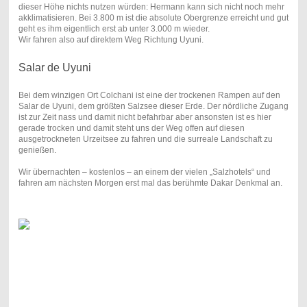
dieser Höhe nichts nutzen würden: Hermann kann sich nicht noch mehr
akklimatisieren. Bei 3.800 m ist die absolute Obergrenze erreicht und gut
geht es ihm eigentlich erst ab unter 3.000 m wieder.
Wir fahren also auf direktem Weg Richtung Uyuni.
Salar de Uyuni
Bei dem winzigen Ort Colchani ist eine der trockenen Rampen auf den
Salar de Uyuni, dem größten Salzsee dieser Erde. Der nördliche Zugang
ist zur Zeit nass und damit nicht befahrbar aber ansonsten ist es hier
gerade trocken und damit steht uns der Weg offen auf diesen
ausgetrockneten Urzeitsee zu fahren und die surreale Landschaft zu
genießen.
Wir übernachten – kostenlos – an einem der vielen „Salzhotels“ und
fahren am nächsten Morgen erst mal das berühmte Dakar Denkmal an.