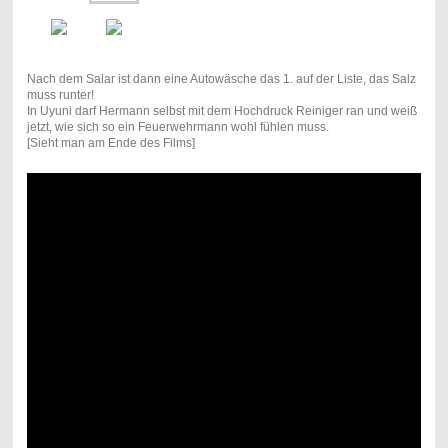
Nach dem Salar ist dann eine Autowäsche das 1. auf der Liste, das Salz
muss runter!
In Uyuni darf Hermann selbst mit dem Hochdruck Reiniger ran und weiß
jetzt, wie sich so ein Feuerwehrmann wohl fühlen muss.
[Sieht man am Ende des Films]