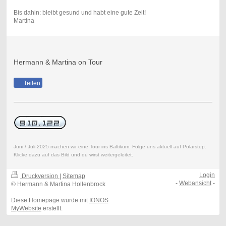
Bis dahin: bleibt gesund und habt eine gute Zeit!
Martina
Hermann & Martina on Tour
Teilen
Juni / Juli 2025 machen wir eine Tour ins Baltikum. Folge uns aktuell auf Polarstep.
Klicke dazu auf das Bild und du wirst weitergeleitet.
Login
Druckversion
|
Sitemap
-
Webansicht
-
© Hermann & Martina Hollenbrock
Diese Homepage wurde mit
IONOS
MyWebsite
erstellt.