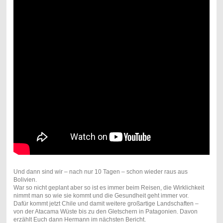
Und dann sind wir – nach nur 10 Tagen – schon wieder raus aus
Bolivien.
War so nicht geplant aber so ist es immer beim Reisen, die Wirklichkeit
nimmt man so wie sie kommt und die Gesundheit geht immer vor.
Dafür kommt jetzt Chile und damit weitere großartige Landschaften –
von der Atacama Wüste bis zu den Gletschern in Patagonien. Davon
erzählt Euch dann Hermann im nächsten Bericht.