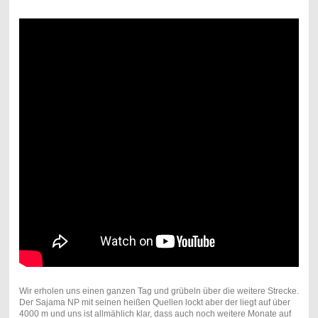
Wir erholen uns einen ganzen Tag und grübeln über die weitere Strecke.
Der Sajama NP mit seinen heißen Quellen lockt aber der liegt auf über
4000 m und uns ist allmählich klar, dass auch noch weitere Monate auf