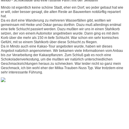
Mindo - Schokolade und eine rasante Fahrt mit der Seilbahn
Mindo ist eigentlich keine schöne Stadt, eher ein Dorf, wo jeder gebaut hat wie
er will, oder besser gesagt, die alten Reste an Bauwerken notdürftig repariert
hat.
Da es dort eine Wanderung zu mehreren Wasserfällen gibt, wollten wir
gemeinsam mit Heike und Oskar genau dorthin. Dazu muß allerdings erstmal
eine tiefe Schlucht passiert werden. Dazu mußten wir uns in einen Stahlkorb
setzen, der von einem Automotor angetrieben wurde. Dann ging es mit dem
Korb über die mehr als 150 m tiefe Schlucht. War schon ein sehr komisches
Gefühl, mit so einem Stahlkorb über diese Schlucht zu fliegen.
Da in Mindo auch eine Kakao-Tour angeboten wurde, haben wir dieses
Angebot natürlich angenommen. Wir bekamen viele Informationen vom Anbau
bis zur Verarbeitung der Kakaopflanzen. Zum Schluß gab es noch eine
Schokoladenverkostung, um die mußten wir natürlich unterschiedlichen
Geschmacksrichtungen heraus zu schmecken. War leider nicht so ganz mein
Geschmack, ich bin wohl eher der Milka-Trauben-Nuss Typ. War trotzdem eine
sehr interessante Führung.