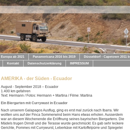
Europa ab 2021
Panamericana 2016 bis 2019
Düsseldorf - Capetown 2011 b
Kontakt
Datenschutzerklärung
IMPRESSUM
AMERIKA - der Süden - Ecuador
August - September 2018 – Ecuador
1.400 km gefahren
Text: Hermann / Fotos: Hermann + Martina / Filme: Martina
Ein Biergarten mit Currywust in Ecuador
Nach unserem Galapagos Ausflug, ging es erst mal zurück nach Ibarra. Wir
wollten uns auf der Finca Sommerwind beim Hans etwas erholen. Ausserdem
war an diesem Wochenende die Eröffnung seines bayrischen Biergartens. Die
Mädels trugen Dirndl und die Terasse wurde geschmückt. Es gab sehr leckere
Gerichte, Pommes mit Currywurst, Leberkäse mit Kartoffelpürre und Spiegelei