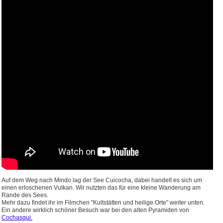
Auf dem Weg nach Mindo lag der See Cuicocha, dabei handelt es sich um
einen erloschenen Vulkan. Wir nutzten das für eine kleine Wanderung am
Rande des Sees.
Mehr dazu findet ihr im Filmchen "Kultstätten und heilige Orte" weiter unten.
Ein andere wirklich schöner Besuch war bei den alten Pyramiden von
Cochasqui.