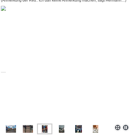
(Anmerkung der Red.: Ich darf keine Anmerkung machen, sagt Hermann....)