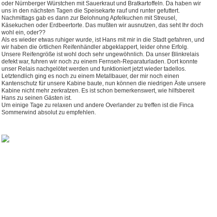
oder Nürnberger Würstchen mit Sauerkraut und Bratkartoffeln. Da haben wir
uns in den nächsten Tagen die Speisekarte rauf und runter gefuttert.
Nachmittags gab es dann zur Belohnung Apfelkuchen mit Streusel,
Käsekuchen oder Erdbeertorte. Das mußten wir ausnutzen, das seht Ihr doch
wohl ein, oder??
Als es wieder etwas ruhiger wurde, ist Hans mit mir in die Stadt gefahren, und
wir haben die örtlichen Reifenhändler abgeklappert, leider ohne Erfolg.
Unsere Reifengröße ist wohl doch sehr ungewöhnlich. Da unser Blinkrelais
defekt war, fuhren wir noch zu einem Fernseh-Reparaturladen. Dort konnte
unser Relais nachgelötet werden und funktioniert jetzt wieder tadellos.
Letztendlich ging es noch zu einem Metallbauer, der mir noch einen
Kantenschutz für unsere Kabine baute, nun können die niedrigen Äste unsere
Kabine nicht mehr zerkratzen. Es ist schon bemerkenswert, wie hilfsbereit
Hans zu seinen Gästen ist.
Um einige Tage zu relaxen und andere Overlander zu treffen ist die Finca
Sommerwind absolut zu empfehlen.