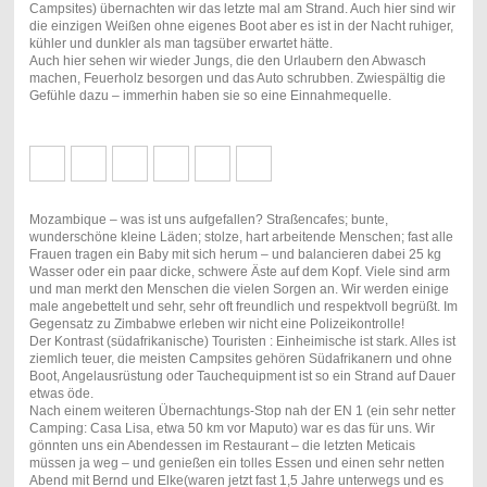
Campsites) übernachten wir das letzte mal am Strand. Auch hier sind wir
die einzigen Weißen ohne eigenes Boot aber es ist in der Nacht ruhiger,
kühler und dunkler als man tagsüber erwartet hätte.
Auch hier sehen wir wieder Jungs, die den Urlaubern den Abwasch
machen, Feuerholz besorgen und das Auto schrubben. Zwiespältig die
Gefühle dazu – immerhin haben sie so eine Einnahmequelle.
Mozambique – was ist uns aufgefallen? Straßencafes; bunte,
wunderschöne kleine Läden; stolze, hart arbeitende Menschen; fast alle
Frauen tragen ein Baby mit sich herum – und balancieren dabei 25 kg
Wasser oder ein paar dicke, schwere Äste auf dem Kopf. Viele sind arm
und man merkt den Menschen die vielen Sorgen an. Wir werden einige
male angebettelt und sehr, sehr oft freundlich und respektvoll begrüßt. Im
Gegensatz zu Zimbabwe erleben wir nicht eine Polizeikontrolle!
Der Kontrast (südafrikanische) Touristen : Einheimische ist stark. Alles ist
ziemlich teuer, die meisten Campsites gehören Südafrikanern und ohne
Boot, Angelausrüstung oder Tauchequipment ist so ein Strand auf Dauer
etwas öde.
Nach einem weiteren Übernachtungs-Stop nah der EN 1 (ein sehr netter
Camping: Casa Lisa, etwa 50 km vor Maputo) war es das für uns. Wir
gönnten uns ein Abendessen im Restaurant – die letzten Meticais
müssen ja weg – und genießen ein tolles Essen und einen sehr netten
Abend mit Bernd und Elke(waren jetzt fast 1,5 Jahre unterwegs und es