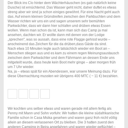
Der Blick ins Clo hinter dem Wächterhäuschen (es gab natürlich keine
Dusche) ist ernüchternd. Das Wasser geht nicht, daher duftet es etwas
streng aber wir sind ja schon einiges gewöhnt. Für eine Nacht geht auch
das. Auf einem kleinen Grünstreifen zwischen den Parkbuchten und dem
Wasser richten wir uns ein und sagen unserem sehr bemühten
Parkwächter, dass wir dann hier schlafen und drüben etwas Essen
wollen. Wenn man schon da ist, kann man sich das Camp ja mal
ansehen, dachten wir. Er wollte dann mit denen von der Lodge
„sprechen", was so aussah, dass eine rote Flagge gehisst wurde –
anscheinend das Zeichen für die da drüben,dass Gäste da sind.
Nach etwa 10 Minuten legte auch tatsächlich wieder ein Boot an –
Menschen stiegen aus und es kam zu einem regen Meinungsaustausch
zwischen dem Parkwächter und dem Fährmann an dessen Ende uns
mitgeteilt wurde, dass heute kein Boot mehr ginge – aber morgen früh
um 7 Uhr wieder.
Na, ja – etwas spät für ein Abendessen, war unsere Meinung dazu. Für
diese Übernachtung mussten wir übrigens 400 MTC ( ~ 11 €) bezahlen.
Wir kochten uns selber etwas und waren gerade mit allem fertig als
Penny mit Mann und Sohn vorfuhr. Wir hatten die kleine südafrikanische
Familie schon in Casa Msika gesehen und waren ganz froh nicht völlig
allein an diesem verlassenen Ort zu bleiben. Die 3 hatten zuerst den
anderen Camping in Beira angefahren und waren wieder geflüchtet –