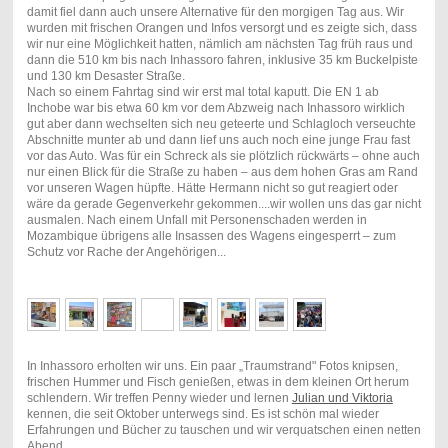
damit fiel dann auch unsere Alternative für den morgigen Tag aus. Wir
wurden mit frischen Orangen und Infos versorgt und es zeigte sich, dass
wir nur eine Möglichkeit hatten, nämlich am nächsten Tag früh raus und
dann die 510 km bis nach Inhassoro fahren, inklusive 35 km Buckelpiste
und 130 km Desaster Straße.
Nach so einem Fahrtag sind wir erst mal total kaputt. Die EN 1 ab
Inchobe war bis etwa 60 km vor dem Abzweig nach Inhassoro wirklich
gut aber dann wechselten sich neu geteerte und Schlagloch verseuchte
Abschnitte munter ab und dann lief uns auch noch eine junge Frau fast
vor das Auto. Was für ein Schreck als sie plötzlich rückwärts – ohne auch
nur einen Blick für die Straße zu haben – aus dem hohen Gras am Rand
vor unseren Wagen hüpfte. Hätte Hermann nicht so gut reagiert oder
wäre da gerade Gegenverkehr gekommen....wir wollen uns das gar nicht
ausmalen. Nach einem Unfall mit Personenschaden werden in
Mozambique übrigens alle Insassen des Wagens eingesperrt – zum
Schutz vor Rache der Angehörigen...
In Inhassoro erholten wir uns. Ein paar „Traumstrand" Fotos knipsen,
frischen Hummer und Fisch genießen, etwas in dem kleinen Ort herum
schlendern. Wir treffen Penny wieder und lernen
Julian und Viktoria
kennen, die seit Oktober unterwegs sind. Es ist schön mal wieder
Erfahrungen und Bücher zu tauschen und wir verquatschen einen netten
Abend.