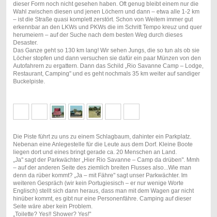
dieser Form noch nicht gesehen haben. Oft genug bleibt einem nur die
Wahl zwischen diesen und jenen Löchern und dann – etwa alle 1-2 km
– ist die Straße quasi komplett zerstört. Schon von Weitem immer gut
erkennbar an den LKWs und PKWs die im Schritt Tempo kreuz und quer
herumeiern – auf der Suche nach dem besten Weg durch dieses
Desaster.
Das Ganze geht so 130 km lang! Wir sehen Jungs, die so tun als ob sie
Löcher stopfen und dann versuchen sie dafür ein paar Münzen von den
Autofahrern zu ergattern. Dann das Schild „Rio Savanne Camp – Lodge,
Restaurant, Camping" und es geht nochmals 35 km weiter auf sandiger
Buckelpiste.
Die Piste führt zu uns zu einem Schlagbaum, dahinter ein Parkplatz.
Nebenan eine Anlegestelle für die Leute aus dem Dorf. Kleine Boote
liegen dort und eines bringt gerade ca. 20 Menschen an Land.
„Ja" sagt der Parkwächter „Hier Rio Savanne – Camp da drüben". Mmh
– auf der anderen Seite des ziemlich breiten Flusses also...Wie man
denn da rüber kommt? „Ja – mit Fähre" sagt unser Parkwächter. Im
weiteren Gespräch (wir kein Portugiesisch – er nur wenige Worte
Englisch) stellt sich dann heraus, dass man mit dem Wagen gar nicht
hinüber kommt, es gibt nur eine Personenfähre. Camping auf dieser
Seite wäre aber kein Problem.
„Toilette? Yes!! Shower? Yes!"