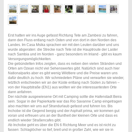
Erst hatten wir ins Auge gefasst Richtung Tete am Zambesi zu fahren,
dann den Fluss entlang nach Osten und von dort in den Norden des
Landes. Im Casa Msika sprachen wir mit den Leuten darüber und uns
wurde abgeraten: die Strecke nach Tete ist die Hauptroute der Laster
nach Sambia und im Norden - ganz besonders im Inland - gibt es kaum
Versorgungsmöglichkeiten.
Die gebündelten Infos zeigten, dass es neben den vielen Stränden und
Orten am Ozean nicht viel Sehenswertes gibt. Natürlich sind auch hier
Nationalparks aber es gibt wenig Wildtiere und die Preise waren uns
dafür deutlich zu hoch. Wir schmiedeten Pläne und verwarfen sie wieder,
letztlich entschieden wir an der Küste entlang nach Süden zu fahren –
von der Hauptstraße (EN1) aus wollten wir die interessantesten Orte
dann anfahren.
Der nächste ausgewiesene Ort mit Camping sollte die Hafenstadt Beira
sein. Sogar in der Papierkarte war das Rio Savanne Camp eingetragen
also machten wir uns auf Strandurlaub gefasst und fuhren los. Bis
Inchobe ist die Gegend bergig und der Asphalt prima, wir kommen gut
voran und erfreuen uns an der Buntheit der kleinen Orte und dass es
endlich wieder Straßencafes gibt.
Ab Inchobe geht es über die EN 6 Richtung Meer und es ist nicht zu
fassen: Schlaglöcher so tief, breit und in großer Zahl, wie wir sie in