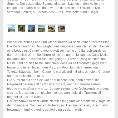
Summe. Der zuständige Beamte ging zum Lachen in den Keller und
fertigte uns mürrisch ab, dafür waren die restlichen Offiziellen (Zoll,
Veterinär, Polizei) außerhalb des Büros umso netter und lustiger.
Wieder ein neues Land und wieder hatten wir noch keinen rechten Plan.
Die Karten und das Navi zeigten uns nur, dass ziemlich nah der Grenze
eine Lodge mit Campingmöglichkeit sein sollte und danach würde es
dann ziemlich dünn. So fuhren wir schon gegen Mittag das Casa Msika
an, direkt am Chicamba Stausee gelegen. Es war richtig nett dort, das
Restaurant bot das beste Hühnchen, dass wir seit Monaten gegessen
hatten und einen lauschigen Platz am Pool. Es gab Internet, das
Toilettenhäuschen beim Camping war alt und mit windschiefem Charme
aber es funktionierte alles.
Die Aussicht auf den See war eher bescheiden, denn obwohl die
Regenzeit gerade erst dem Ende zugeht, war der Stausee extrem
niedrig – das Wasser war zur Stromerzeugung ver(sch)wendet worden,
was die Menschen dort machen sollen, wenn jetzt die Trockenzeit
beginnt ist uns ein Rätsel...
Der Zimbabwe Bericht wurde ziemlich lang und wir arbeiteten 2 Tage an
der homepage. Nach einem Ruhetag mit Herumspazieren, Buschbaby
bewundern und Krokodile zählen ging es dann weiter.