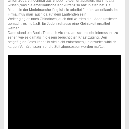
Union Square, nochmal das Shopping-Center ablaufen, man muß ja
wissen, was die amerikanische Konkurrenz so anzubieten hat. Da
Miriam in der Modebranche tätig ist, sie arbeitet für eine amerikanische
Firma, muß man auch da auf dem Laufenden sein.
Weiter ging es nach Chinatown, auch dort wurden die Läden unsicher
gemacht, es muß z.B. für Jeden zuhause eine Kleinigkeit ergattert
werden.
Dann stand ein Boots-Trip nach Alcatraz an, schon sehr interessant, zu
sehen wie es damals in diesem berüchtigten Knast zuging. Den
beigefügten Fotos könnt Ihr vielleicht entnehmen, unter welch wirklich
kargen Verhältnissen hier die Zeit abgesessen werden mußte.