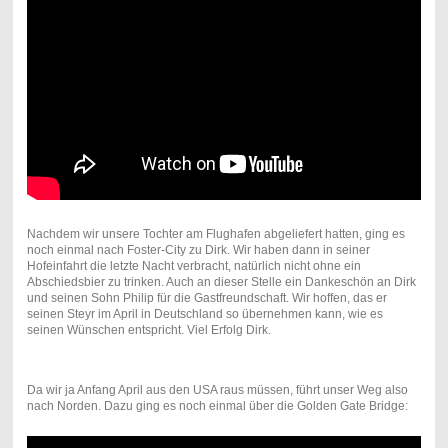
Nachdem wir unsere Tochter am Flughafen abgeliefert hatten, ging es
noch einmal nach Foster-City zu Dirk. Wir haben dann in seiner
Hofeinfahrt die letzte Nacht verbracht, natürlich nicht ohne ein
Abschiedsbier zu trinken. Auch an dieser Stelle ein Dankeschön an Dirk
und seinen Sohn Philip für die Gastfreundschaft. Wir hoffen, das er
seinen Steyr im April in Deutschland so übernehmen kann, wie es
seinen Wünschen entspricht. Viel Erfolg Dirk.
Da wir ja Anfang April aus den USA raus müssen, führt unser Weg also
nach Norden. Dazu ging es noch einmal über die Golden Gate Bridge: