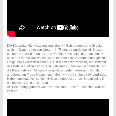
Die 101 weiter die Küste entlang, eine wirklich traumschöne Strecke,
auch im Dauerregen von Oregon. In Tillamook wurde das Air-Museum
besucht und wir durften auf dem Parkplatz kostenlos übernachten. Das
hatte den Vorteil, das wir ein super Internet nutzen konnten und gleich
einige Mails verschickt haben. Es ist schon erschreckend, wie schlecht
das Netz sehr oft in den USA ist. Letztendlich mußten wir natürlich noch
die Käse-Fabrik in Tillamook besichtigen, sehr interessant. Von den
angebotenen Probe-Häppchen, haben wir wohl einige „Kilo“ verdrückt.
Haben uns natürlich sofort mit Käse eingedeckt, unser Bedarf sollte für
die nächste Zeit gedeckt sein
Als Belohnung gönnten wir uns noch einen Riesen-Eisbecher, wirklich
köstlich.