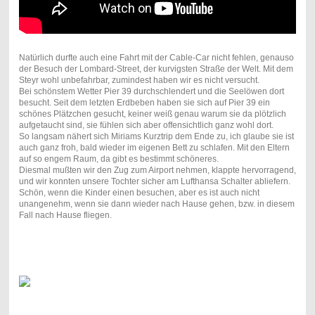
Natürlich durfte auch eine Fahrt mit der Cable-Car nicht fehlen, genauso
der Besuch der Lombard-Street, der kurvigsten Straße der Welt. Mit dem
Steyr wohl unbefahrbar, zumindest haben wir es nicht versucht.
Bei schönstem Wetter Pier 39 durchschlendert und die Seelöwen dort
besucht. Seit dem letzten Erdbeben haben sie sich auf Pier 39 ein
schönes Plätzchen gesucht, keiner weiß genau warum sie da plötzlich
aufgetaucht sind, sie fühlen sich aber offensichtlich ganz wohl dort.
So langsam nähert sich Miriams Kurztrip dem Ende zu, ich glaube sie ist
auch ganz froh, bald wieder im eigenen Bett zu schlafen. Mit den Eltern
auf so engem Raum, da gibt es bestimmt schöneres.
Diesmal mußten wir den Zug zum Airport nehmen, klappte hervorragend,
und wir konnten unsere Tochter sicher am Lufthansa Schalter abliefern.
Schön, wenn die Kinder einen besuchen, aber es ist auch nicht
unangenehm, wenn sie dann wieder nach Hause gehen, bzw. in diesem
Fall nach Hause fliegen.