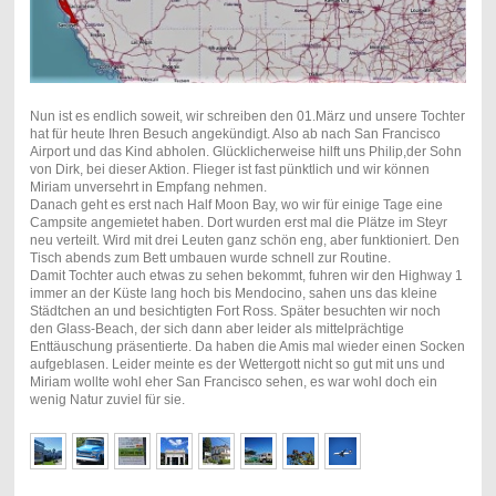
Nun ist es endlich soweit, wir schreiben den 01.März und unsere Tochter
hat für heute Ihren Besuch angekündigt. Also ab nach San Francisco
Airport und das Kind abholen. Glücklicherweise hilft uns Philip,der Sohn
von Dirk, bei dieser Aktion. Flieger ist fast pünktlich und wir können
Miriam unversehrt in Empfang nehmen.
Danach geht es erst nach Half Moon Bay, wo wir für einige Tage eine
Campsite angemietet haben. Dort wurden erst mal die Plätze im Steyr
neu verteilt. Wird mit drei Leuten ganz schön eng, aber funktioniert. Den
Tisch abends zum Bett umbauen wurde schnell zur Routine.
Damit Tochter auch etwas zu sehen bekommt, fuhren wir den Highway 1
immer an der Küste lang hoch bis Mendocino, sahen uns das kleine
Städtchen an und besichtigten Fort Ross. Später besuchten wir noch
den Glass-Beach, der sich dann aber leider als mittelprächtige
Enttäuschung präsentierte. Da haben die Amis mal wieder einen Socken
aufgeblasen. Leider meinte es der Wettergott nicht so gut mit uns und
Miriam wollte wohl eher San Francisco sehen, es war wohl doch ein
wenig Natur zuviel für sie.