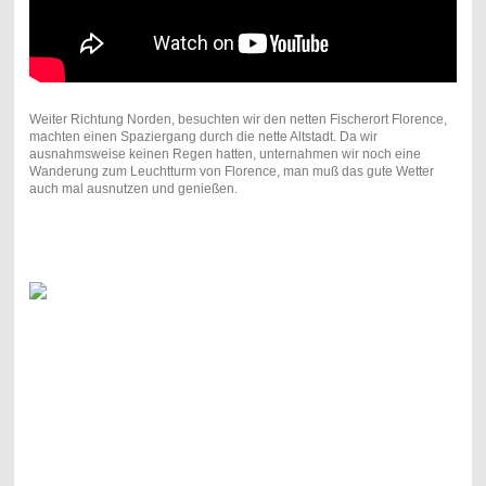
Weiter Richtung Norden, besuchten wir den netten Fischerort Florence,
machten einen Spaziergang durch die nette Altstadt. Da wir
ausnahmsweise keinen Regen hatten, unternahmen wir noch eine
Wanderung zum Leuchtturm von Florence, man muß das gute Wetter
auch mal ausnutzen und genießen.