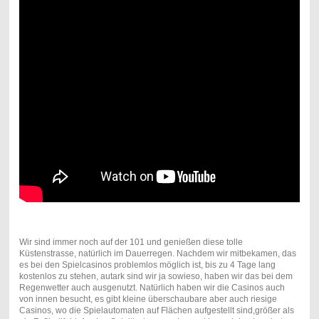
Wir sind immer noch auf der 101 und genießen diese tolle
Küstenstrasse, natürlich im Dauerregen. Nachdem wir mitbekamen, das
es bei den Spielcasinos problemlos möglich ist, bis zu 4 Tage lang
kostenlos zu stehen, autark sind wir ja sowieso, haben wir das bei dem
Regenwetter auch ausgenutzt. Natürlich haben wir die Casinos auch
von innen besucht, es gibt kleine überschaubare aber auch riesige
Casinos, wo die Spielautomaten auf Flächen aufgestellt sind,größer als