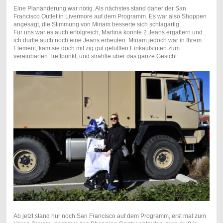
Eine Planänderung war nötig. Als nächstes stand daher der San
Francisco Outlet in Livermore auf dem Programm. Es war also Shoppen
angesagt, die Stimmung von Miriam besserte sich schlagartig.
Für uns war es auch erfolgreich, Martina konnte 2 Jeans ergattern und
ich durfte auch noch eine Jeans erbeuten. Miriam jedoch war in Ihrem
Element, kam sie doch mit zig gut gefüllten Einkaufstüten zum
vereinbarten Treffpunkt, und strahlte über das ganze Gesicht.
Ab jetzt stand nur noch San Francisco auf dem Programm, erst mal zum