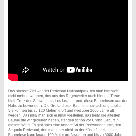
Das nächste Ziel war der Redwood Nationalpark. Ich muß hier wohl
nicht mehr erwähnen, das uns das Regenwetter auch hier die Treue
hielt. Trotz des Sauwetters ist es faszinierend, diese Baumriesen aus der
Nähe zu bewundern. Die Größe dieser Bäume ist einfach unglaublich.
Sie können bis zu 120 Metern groß und weit über 2000 Jahre alt
werden. Das muß man sich erstmal vorstellen, das heißt die ältesten
Bäume die wir gesehen haben, standen schon vor Christi Geburt in
diesem Wald. Es gibt noch eine andere Art der Redwoodbäume, den
Sequoia Redwood, den man aber nicht an der Küste findet, dieser
Baumriese kann knapp 100 Meter groß werden und bis zu 3000 Jahre