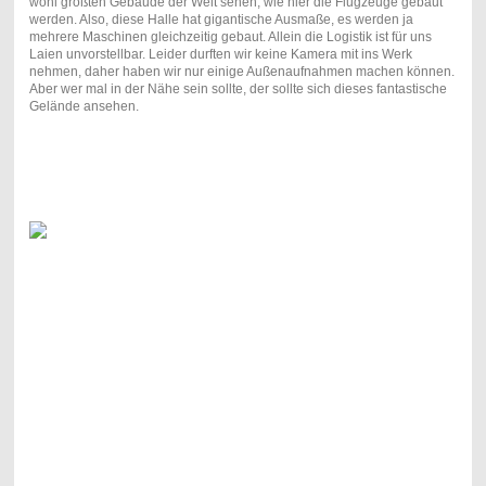
wohl größten Gebäude der Welt sehen, wie hier die Flugzeuge gebaut
werden. Also, diese Halle hat gigantische Ausmaße, es werden ja
mehrere Maschinen gleichzeitig gebaut. Allein die Logistik ist für uns
Laien unvorstellbar. Leider durften wir keine Kamera mit ins Werk
nehmen, daher haben wir nur einige Außenaufnahmen machen können.
Aber wer mal in der Nähe sein sollte, der sollte sich dieses fantastische
Gelände ansehen.