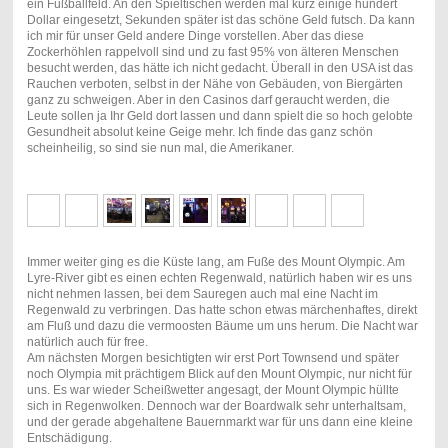
ein Fußballfeld. An den Spieltischen werden mal kurz einige hundert
Dollar eingesetzt, Sekunden später ist das schöne Geld futsch. Da kann
ich mir für unser Geld andere Dinge vorstellen. Aber das diese
Zockerhöhlen rappelvoll sind und zu fast 95% von älteren Menschen
besucht werden, das hätte ich nicht gedacht. Überall in den USA ist das
Rauchen verboten, selbst in der Nähe von Gebäuden, von Biergärten
ganz zu schweigen. Aber in den Casinos darf geraucht werden, die
Leute sollen ja Ihr Geld dort lassen und dann spielt die so hoch gelobte
Gesundheit absolut keine Geige mehr. Ich finde das ganz schön
scheinheilig, so sind sie nun mal, die Amerikaner.
Immer weiter ging es die Küste lang, am Fuße des Mount Olympic. Am
Lyre-River gibt es einen echten Regenwald, natürlich haben wir es uns
nicht nehmen lassen, bei dem Sauregen auch mal eine Nacht im
Regenwald zu verbringen. Das hatte schon etwas märchenhaftes, direkt
am Fluß und dazu die vermoosten Bäume um uns herum. Die Nacht war
natürlich auch für free.
Am nächsten Morgen besichtigten wir erst Port Townsend und später
noch Olympia mit prächtigem Blick auf den Mount Olympic, nur nicht für
uns. Es war wieder Scheißwetter angesagt, der Mount Olympic hüllte
sich in Regenwolken. Dennoch war der Boardwalk sehr unterhaltsam,
und der gerade abgehaltene Bauernmarkt war für uns dann eine kleine
Entschädigung.