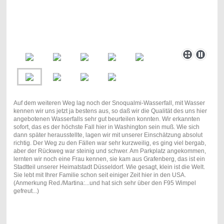
Auf dem weiteren Weg lag noch der Snoqualmi-Wasserfall, mit Wasser
kennen wir uns jetzt ja bestens aus, so daß wir die Qualität des uns hier
angebotenen Wasserfalls sehr gut beurteilen konnten. Wir erkannten
sofort, das es der höchste Fall hier in Washington sein muß. Wie sich
dann später herausstellte, lagen wir mit unserer Einschätzung absolut
richtig. Der Weg zu den Fällen war sehr kurzweilig, es ging viel bergab,
aber der Rückweg war steinig und schwer. Am Parkplatz angekommen,
lernten wir noch eine Frau kennen, sie kam aus Grafenberg, das ist ein
Stadtteil unserer Heimatstadt Düsseldorf. Wie gesagt, klein ist die Welt.
Sie lebt mit Ihrer Familie schon seit einiger Zeit hier in den USA.
(Anmerkung Red./Martina:...und hat sich sehr über den F95 Wimpel
gefreut...)