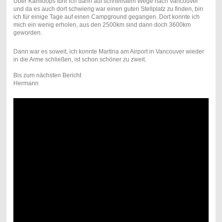
Über Kamloops fuhr ich dann auf schnellstem Wege nach Vancouver
und da es auch dort schwierig war einen guten Stellplatz zu finden, bin
ich für einige Tage auf einen Campground gegangen. Dort konnte ich
mich ein wenig erholen, aus den 2500km sind dann doch 3600km
geworden.
Dann war es soweit, ich konnte Martina am Airport in Vancouver wieder
in die Arme schließen, ist schon schöner zu zweit.
Bis zum nächsten Bericht
Hermann