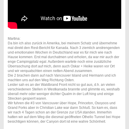
Martina:
Da bin ich also zurück in Amerika, bei meinem Schatz und übernehme
mal direkt den Rest-Bericht für Kanada. Nach 3 ziemlich anstrengenden
und emotionalen Wochen in Deutschland war es für mich wie nach
Hause kommen. Erst mal durchatmen und erholen, da war mir auch der
enge Campingplatz egal. Außerdem wartete noch eine zusätzliche
Überraschung dort auf mich, denn auch Oskar + Heike waren vor Ort
und wir verquatschten einen netten Abend zusammen.
Die 2 brachen dann auf nach Vancouver Island und Hermann und ich
machten uns auf den Weg Richtung Osten.
Leider sah es an der Waldbrand Front nicht so gut aus, d.h. an vielen
verschiedenen Stellen in Westkanada brannte und glimmte es, weshalb
überall mehr oder weniger dichter Qualm in der Luft hing und einige
Strecken gesperrt waren.
Wir fuhren die #3 von Vancouver über Hope, Princeton, Osoyoos und
Grand Forks aber in Christian Lake war dann Schluß. So kam es, dass
wir nach 4 Tagen schon an der Grenze zur USA standen. Immerhin
hatten wir auf dem Weg die diesmal geöffneten Othello Tunnel bei Hope
besichtigen können, der Canyon dort ist eine wahre Schönheit.